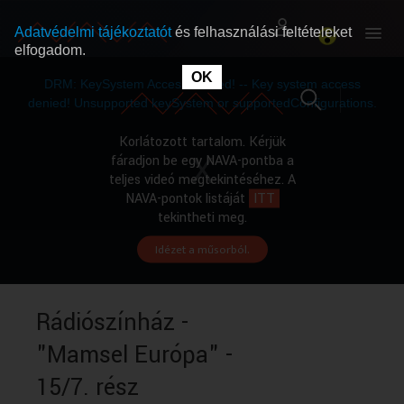
Adatvédelmi tájékoztatót
és felhasználási feltételeket
elfogadom.
This
is
OK
RÓLUNK
RÓLUNK
a
DRM: KeySystem Access Denied! -- Key system access
modal
window.
denied! Unsupported keySystem or supportedConfigurations.
SZABAD MŰSOROK
SZABAD MŰSOROK
Korlátozott tartalom. Kérjük
fáradjon be egy NAVA-pontba a
teljes videó megtekintéséhez. A
MŰSORÚJSÁG
MŰSORÚJSÁG
NAVA-pontok listáját
ITT
tekintheti meg.
Idézet a műsorból.
GYŰJTEMÉNYEK
GYŰJTEMÉNYEK
SEGÍTHETÜNK?
SEGÍTHETÜNK?
Rádiószínház -
"Mamsel Európa" -
OKTATÁS
OKTATÁS
15/7. rész