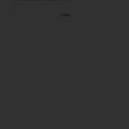
(XV/8. rész: holnap 20.04)
...
TÖBB