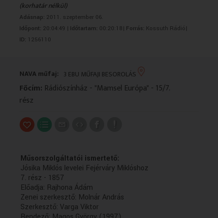
(korhatár nélkül)
VALLÁS
VALLÁS
Adásnap:
2011. szeptember 06.
Időpont:
20:04:49 |
Időtartam:
00:20:18|
Forrás:
Kossuth Rádió|
ID:
1256110
NAVA műfaj:
3 EBU MŰFAJI BESOROLÁS
Főcím:
Rádiószínház - "Mamsel Európa" - 15/7.
rész
Műsorszolgáltatói ismertető:
Jósika Miklós levelei Fejérváry Miklóshoz
7. rész - 1857
Előadja: Rajhona Ádám
Zenei szerkesztő: Molnár András
Szerkesztő: Varga Viktor
Rendező: Magos György (1997)