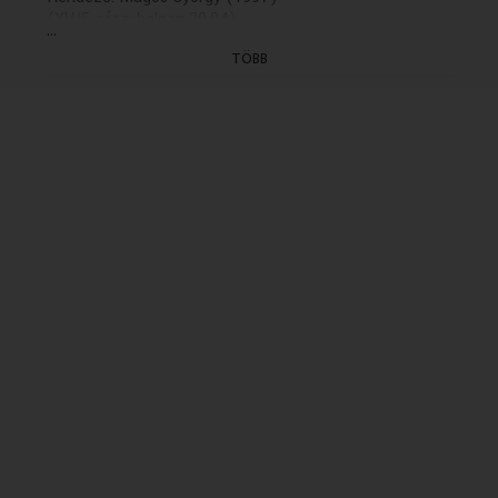
(XV/5. rész: holnap 20.04)
...
TÖBB