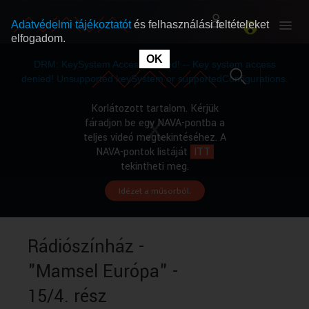
Adatvédelmi tájékoztatót
és felhasználási feltételeket
elfogadom.
This
is
OK
RÓLUNK
RÓLUNK
a
DRM: KeySystem Access Denied! -- Key system access
modal
window.
denied! Unsupported keySystem or supportedConfigurations.
SZABAD MŰSOROK
SZABAD MŰSOROK
Korlátozott tartalom. Kérjük
fáradjon be egy NAVA-pontba a
teljes videó megtekintéséhez. A
MŰSORÚJSÁG
MŰSORÚJSÁG
NAVA-pontok listáját
ITT
tekintheti meg.
Idézet a műsorból.
GYŰJTEMÉNYEK
GYŰJTEMÉNYEK
SEGÍTHETÜNK?
SEGÍTHETÜNK?
Rádiószínház -
"Mamsel Európa" -
OKTATÁS
OKTATÁS
15/4. rész