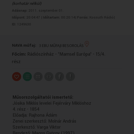
(korhatár nélkül)
VALLÁS
VALLÁS
Adásnap:
2011. szeptember 01.
Időpont:
20:04:47 |
Időtartam:
00:20:14|
Forrás:
Kossuth Rádió|
ID:
1249630
NAVA műfaj:
3 EBU MŰFAJI BESOROLÁS
Főcím:
Rádiószínház - "Mamsel Európa" - 15/4.
rész
Műsorszolgáltatói ismertető:
Jósika Miklós levelei Fejérváry Miklóshoz
4. rész - 1854
Előadja: Rajhona Ádám
Zenei szerkesztő: Molnár András
Szerkesztő: Varga Viktor
Rendező: Magos György (1997)