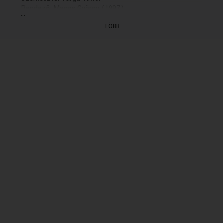
Rendező: Magos György (1997)
...
(XV/2. rész: holnap 20.04)
TÖBB