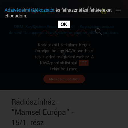
Adatvédelmi tájékoztatót
és felhasználási feltételeket
elfogadom.
This
is
OK
RÓLUNK
RÓLUNK
a
DRM: KeySystem Access Denied! -- Key system access
modal
window.
denied! Unsupported keySystem or supportedConfigurations.
SZABAD MŰSOROK
SZABAD MŰSOROK
Korlátozott tartalom. Kérjük
fáradjon be egy NAVA-pontba a
teljes videó megtekintéséhez. A
MŰSORÚJSÁG
MŰSORÚJSÁG
NAVA-pontok listáját
ITT
tekintheti meg.
Idézet a műsorból.
GYŰJTEMÉNYEK
GYŰJTEMÉNYEK
SEGÍTHETÜNK?
SEGÍTHETÜNK?
Rádiószínház -
"Mamsel Európa" -
OKTATÁS
OKTATÁS
15/1. rész