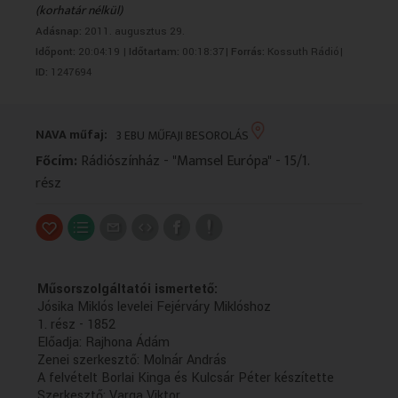
(korhatár nélkül)
VALLÁS
VALLÁS
Adásnap:
2011. augusztus 29.
Időpont:
20:04:19 |
Időtartam:
00:18:37|
Forrás:
Kossuth Rádió|
ID:
1247694
NAVA műfaj:
3 EBU MŰFAJI BESOROLÁS
Főcím:
Rádiószínház - "Mamsel Európa" - 15/1.
rész
Műsorszolgáltatói ismertető:
Jósika Miklós levelei Fejérváry Miklóshoz
1. rész - 1852
Előadja: Rajhona Ádám
Zenei szerkesztő: Molnár András
A felvételt Borlai Kinga és Kulcsár Péter készítette
Szerkesztő: Varga Viktor