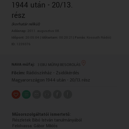
1944 után - 20/13.
VALLÁS
VALLÁS
rész
(korhatár nélkül)
Adásnap:
2011. augusztus 08.
Időpont:
20:05:04 |
Időtartam:
00:20:21|
Forrás:
Kossuth Rádió|
ID:
1239376
NAVA műfaj:
3 EBU MŰFAJI BESOROLÁS
Főcím:
Rádiószínház - Zsidókérdés
Magyarországon 1944 után - 20/13. rész
Műsorszolgáltatói ismertető:
Részletek Bibó István tanulmányából
Felolvassa: Gábor Miklós