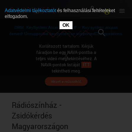
Adatvédelmi tájékoztatót
és felhasználási feltételeket
elfogadom.
This
is
OK
RÓLUNK
RÓLUNK
a
DRM: KeySystem Access Denied! -- Key system access
modal
window.
denied! Unsupported keySystem or supportedConfigurations.
SZABAD MŰSOROK
SZABAD MŰSOROK
Korlátozott tartalom. Kérjük
fáradjon be egy NAVA-pontba a
teljes videó megtekintéséhez. A
MŰSORÚJSÁG
MŰSORÚJSÁG
NAVA-pontok listáját
ITT
tekintheti meg.
Idézet a műsorból.
GYŰJTEMÉNYEK
GYŰJTEMÉNYEK
SEGÍTHETÜNK?
SEGÍTHETÜNK?
Rádiószínház -
Zsidókérdés
OKTATÁS
OKTATÁS
Magyarországon