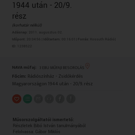
1944 után - 20/9.
VALLÁS
VALLÁS
rész
(korhatár nélkül)
Adásnap:
2011. augusztus 02.
Időpont:
20:04:56 |
Időtartam:
00:16:01|
Forrás:
Kossuth Rádió|
ID:
1238522
NAVA műfaj:
3 EBU MŰFAJI BESOROLÁS
Főcím:
Rádiószínház - Zsidókérdés
Magyarországon 1944 után - 20/9. rész
Műsorszolgáltatói ismertető:
Részletek Bibó István tanulmányából
Felolvassa: Gábor Miklós