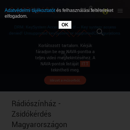
Adatvédelmi tájékoztatót
és felhasználási feltételeket
elfogadom.
This
is
OK
RÓLUNK
RÓLUNK
a
DRM: KeySystem Access Denied! -- Key system access
modal
window.
denied! Unsupported keySystem or supportedConfigurations.
SZABAD MŰSOROK
SZABAD MŰSOROK
Korlátozott tartalom. Kérjük
fáradjon be egy NAVA-pontba a
teljes videó megtekintéséhez. A
MŰSORÚJSÁG
MŰSORÚJSÁG
NAVA-pontok listáját
ITT
tekintheti meg.
Idézet a műsorból.
GYŰJTEMÉNYEK
GYŰJTEMÉNYEK
SEGÍTHETÜNK?
SEGÍTHETÜNK?
Rádiószínház -
Zsidókérdés
OKTATÁS
OKTATÁS
Magyarországon