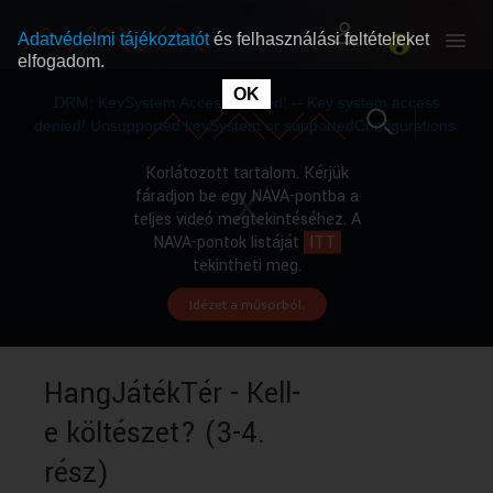
Adatvédelmi tájékoztatót
és felhasználási feltételeket
elfogadom.
This
is
OK
RÓLUNK
RÓLUNK
a
DRM: KeySystem Access Denied! -- Key system access
modal
window.
denied! Unsupported keySystem or supportedConfigurations.
SZABAD MŰSOROK
SZABAD MŰSOROK
Korlátozott tartalom. Kérjük
fáradjon be egy NAVA-pontba a
teljes videó megtekintéséhez. A
MŰSORÚJSÁG
MŰSORÚJSÁG
NAVA-pontok listáját
ITT
tekintheti meg.
Idézet a műsorból.
GYŰJTEMÉNYEK
GYŰJTEMÉNYEK
SEGÍTHETÜNK?
SEGÍTHETÜNK?
HangJátékTér - Kell-
e költészet? (3-4.
OKTATÁS
OKTATÁS
rész)