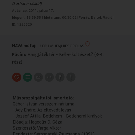
(korhatár nélkül)
VALLÁS
VALLÁS
Adásnap:
2011. július 17.
Időpont:
18:59:55 |
Időtartam:
00:30:02|
Forrás:
Bartók Rádió|
ID:
1225520
NAVA műfaj:
3 EBU MŰFAJI BESOROLÁS
Főcím:
HangJátékTér - Kell-e költészet? (3-4.
rész)
Műsorszolgáltatói ismertető:
Géher István versszemináriuma
- Ady Endre: Az eltévedt lovas
- József Attila: Betlehem - Betlehemi királyok
Előadja: Hegedűs D. Géza
Szerkesztő: Varga Viktor
Rendezte: Sárospataki Zsuzsanna (1991)