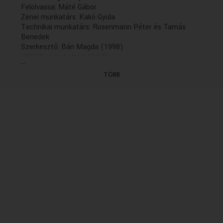
Felolvassa: Máté Gábor
Zenei munkatárs: Kakó Gyula
Technikai munkatárs: Rosenmann Péter és Tamás
Benedek
Szerkesztő: Bán Magda (1998)
(XIV/7. rész: holnap 13.04)
...
"Nem írok én történelmet, naplót vagy emlékiratokat;
TÖBB
én csak egyszerűn visszaemlékezéseket szándékozom
festeni... A történészek s emlékiratok szerzői
lefestették a magasztos alakokat híven, művésziesen,
kiemeltek minden dicső mozzanatot, de képeik mégis
kiegészítlenek, mert nem törődtek a háttérszínezéssel,
melyből a főalakok csak jobban kidomborulnak, s e
színezés azon elem, amellyel meg lehetett csinálni az
1848-at.
A múlt nemzedék ifjúsága megérdemli, hogy egy lap
számára is fenn legyen tartva ott, hol a közelmúlt nagy
időkről van szó." (1883)