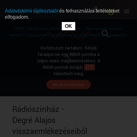
Adatvédelmi tájékoztatót
és felhasználási feltételeket
elfogadom.
This
is
OK
RÓLUNK
RÓLUNK
a
DRM: KeySystem Access Denied! -- Key system access
modal
window.
denied! Unsupported keySystem or supportedConfigurations.
SZABAD MŰSOROK
SZABAD MŰSOROK
Korlátozott tartalom. Kérjük
fáradjon be egy NAVA-pontba a
teljes videó megtekintéséhez. A
MŰSORÚJSÁG
MŰSORÚJSÁG
NAVA-pontok listáját
ITT
tekintheti meg.
Idézet a műsorból.
GYŰJTEMÉNYEK
GYŰJTEMÉNYEK
SEGÍTHETÜNK?
SEGÍTHETÜNK?
Rádiószínház -
Degré Alajos
OKTATÁS
OKTATÁS
visszaemlékezéseiből