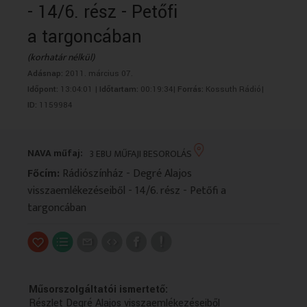
- 14/6. rész - Petőfi
VALLÁS
VALLÁS
a targoncában
(korhatár nélkül)
Adásnap:
2011. március 07.
Időpont:
13:04:01 |
Időtartam:
00:19:34|
Forrás:
Kossuth Rádió|
ID:
1159984
NAVA műfaj:
3 EBU MŰFAJI BESOROLÁS
Főcím:
Rádiószínház - Degré Alajos
visszaemlékezéseiből - 14/6. rész - Petőfi a
targoncában
Műsorszolgáltatói ismertető:
Részlet Degré Alajos visszaemlékezéseiből