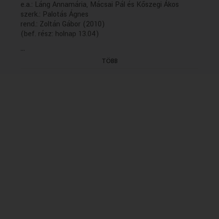
e.a.: Láng Annamária, Mácsai Pál és Kőszegi Ákos
szerk.: Palotás Ágnes
rend.: Zoltán Gábor (2010)
(bef. rész: holnap 13.04)
...
TÖBB