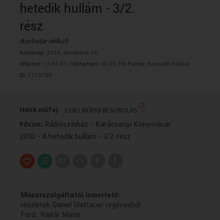
hetedik hullám - 3/2.
VALLÁS
VALLÁS
rész
(korhatár nélkül)
Adásnap:
2010. december 16.
Időpont:
13:04:37 |
Időtartam:
00:25:39|
Forrás:
Kossuth Rádió|
ID:
1115798
NAVA műfaj:
3 EBU MŰFAJI BESOROLÁS
Főcím:
Rádiószínház - Karácsonyi Könyvvásár
2010 - A hetedik hullám - 3/2. rész
Műsorszolgáltatói ismertető:
részletek Daniel Glattauer regényéből
Ford.: Kajtár Mária