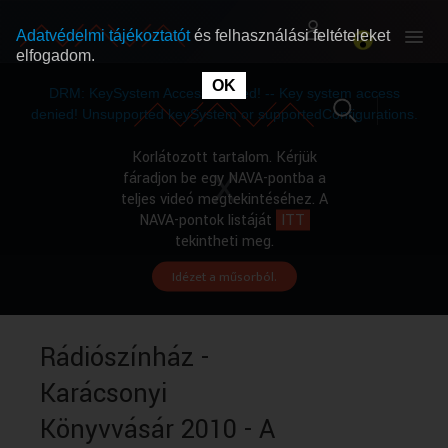
Adatvédelmi tájékoztatót
és felhasználási feltételeket
elfogadom.
This
is
OK
RÓLUNK
RÓLUNK
a
DRM: KeySystem Access Denied! -- Key system access
modal
window.
denied! Unsupported keySystem or supportedConfigurations.
SZABAD MŰSOROK
SZABAD MŰSOROK
Korlátozott tartalom. Kérjük
fáradjon be egy NAVA-pontba a
teljes videó megtekintéséhez. A
MŰSORÚJSÁG
MŰSORÚJSÁG
NAVA-pontok listáját
ITT
tekintheti meg.
Idézet a műsorból.
GYŰJTEMÉNYEK
GYŰJTEMÉNYEK
SEGÍTHETÜNK?
SEGÍTHETÜNK?
Rádiószínház -
Karácsonyi
OKTATÁS
OKTATÁS
Könyvvásár 2010 - A