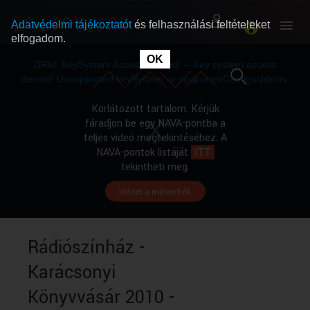
Adatvédelmi tájékoztatót
és felhasználási feltételeket
elfogadom.
This
is
OK
RÓLUNK
RÓLUNK
a
DRM: KeySystem Access Denied! -- Key system access
modal
window.
denied! Unsupported keySystem or supportedConfigurations.
SZABAD MŰSOROK
SZABAD MŰSOROK
Korlátozott tartalom. Kérjük
fáradjon be egy NAVA-pontba a
teljes videó megtekintéséhez. A
MŰSORÚJSÁG
MŰSORÚJSÁG
NAVA-pontok listáját
ITT
tekintheti meg.
Idézet a műsorból.
GYŰJTEMÉNYEK
GYŰJTEMÉNYEK
SEGÍTHETÜNK?
SEGÍTHETÜNK?
Rádiószínház -
Karácsonyi
OKTATÁS
OKTATÁS
Könyvvásár 2010 -