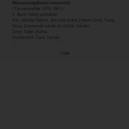
Műsorszolgáltatói ismertető:
(Tárcanovellák 1978-1981)
V. Álom, hideg szobában
Km.: Alföldy Róbert, Börcsök Enikő, Fekete Ernő, Tordy
Géza, Znamenák István és Zsótér Sándor.
Zene: Tallér Zsófia
Szerkesztő: Turai Tamás
Rendező: Gothár Péter (2010)
...
(bef. rész: holnap 20.04)
TÖBB