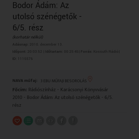
Bodor Ádám: Az
VALLÁS
VALLÁS
utolsó szénégetők -
6/5. rész
(korhatár nélkül)
Adásnap:
2010. december 13.
Időpont:
20:03:52 |
Időtartam:
00:25:45|
Forrás:
Kossuth Rádió|
ID:
1115576
NAVA műfaj:
3 EBU MŰFAJI BESOROLÁS
Főcím:
Rádiószínház - Karácsonyi Könyvvásár
2010 - Bodor Ádám: Az utolsó szénégetők - 6/5.
rész