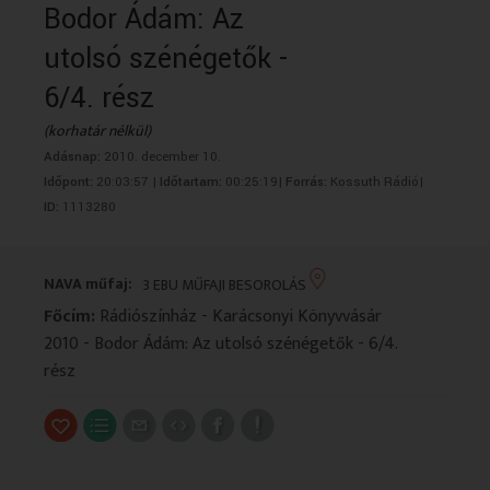
Bodor Ádám: Az
VALLÁS
VALLÁS
utolsó szénégetők -
6/4. rész
(korhatár nélkül)
Adásnap:
2010. december 10.
Időpont:
20:03:57 |
Időtartam:
00:25:19|
Forrás:
Kossuth Rádió|
ID:
1113280
NAVA műfaj:
3 EBU MŰFAJI BESOROLÁS
Főcím:
Rádiószínház - Karácsonyi Könyvvásár
2010 - Bodor Ádám: Az utolsó szénégetők - 6/4.
rész