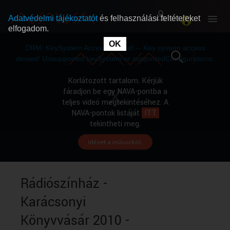
Adatvédelmi tájékoztatót
és felhasználási feltételeket
elfogadom.
This
is
OK
RÓLUNK
RÓLUNK
a
DRM: KeySystem Access Denied! -- Key system access
modal
window.
denied! Unsupported keySystem or supportedConfigurations.
SZABAD MŰSOROK
SZABAD MŰSOROK
Korlátozott tartalom. Kérjük
fáradjon be egy NAVA-pontba a
teljes videó megtekintéséhez. A
MŰSORÚJSÁG
MŰSORÚJSÁG
NAVA-pontok listáját
ITT
tekintheti meg.
Idézet a műsorból.
GYŰJTEMÉNYEK
GYŰJTEMÉNYEK
SEGÍTHETÜNK?
SEGÍTHETÜNK?
Rádiószínház -
Karácsonyi
OKTATÁS
OKTATÁS
Könyvvásár 2010 -