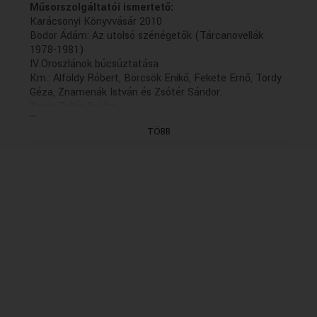
Műsorszolgáltatói ismertető:
Karácsonyi Könyvvásár 2010
Bodor Ádám: Az utolsó szénégetők (Tárcanovellák
1978-1981)
IV.Oroszlánok búcsúztatása
Km.: Alföldy Róbert, Börcsök Enikő, Fekete Ernő, Tordy
Géza, Znamenák István és Zsótér Sándor.
Zene: Tallér Zsófia
...
Szerkesztő: Turai Tamás
TÖBB
Rendező: Gothár Péter (2010)
(VI/5. rész: hétfőn 20.04)