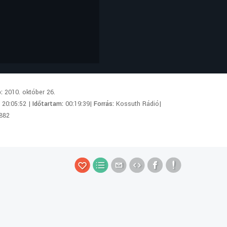
p:
2010. október 26.
:
20:05:52 |
Időtartam:
00:19:39|
Forrás:
Kossuth Rádió|
882