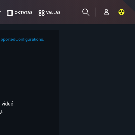
?
?
OKTATÁS
OKTATÁS
VALLÁS
VALLÁS
pportedConfigurations.
 videó
g.