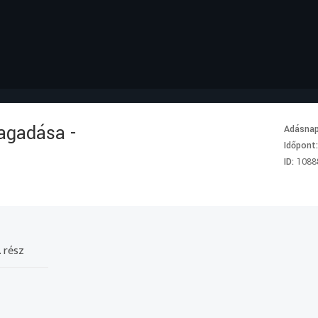
agadása -
Adásna
Időpont
ID:
1088
 rész