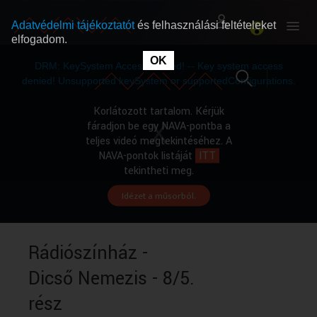
Adatvédelmi tájékoztatót
és felhasználási feltételeket
elfogadom.
This
is
OK
RÓLUNK
RÓLUNK
a
DRM: KeySystem Access Denied! -- Key system access
modal
window.
denied! Unsupported keySystem or supportedConfigurations.
SZABAD MŰSOROK
SZABAD MŰSOROK
Korlátozott tartalom. Kérjük
fáradjon be egy NAVA-pontba a
teljes videó megtekintéséhez. A
MŰSORÚJSÁG
MŰSORÚJSÁG
NAVA-pontok listáját
ITT
tekintheti meg.
Idézet a műsorból.
GYŰJTEMÉNYEK
GYŰJTEMÉNYEK
SEGÍTHETÜNK?
SEGÍTHETÜNK?
Rádiószínház -
Dicső Nemezis - 8/5.
OKTATÁS
OKTATÁS
rész