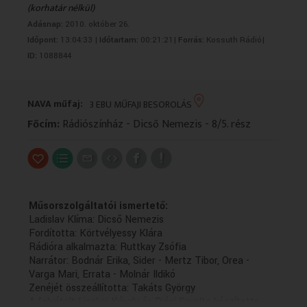
(korhatár nélkül)
VALLÁS
VALLÁS
Adásnap:
2010. október 26.
Időpont:
13:04:33 |
Időtartam:
00:21:21|
Forrás:
Kossuth Rádió|
ID:
1088844
NAVA műfaj:
3 EBU MŰFAJI BESOROLÁS
Főcím:
Rádiószínház - Dicső Nemezis - 8/5. rész
Műsorszolgáltatói ismertető:
Ladislav Klíma: Dicső Nemezis
Fordította: Körtvélyessy Klára
Rádióra alkalmazta: Ruttkay Zsófia
Narrátor: Bodnár Erika, Sider - Mertz Tibor, Orea -
Varga Mari, Errata - Molnár Ildikó
Zenéjét összeállította: Takáts György
A felvételt Liszkai Károly és Diósi Sarolta készítette