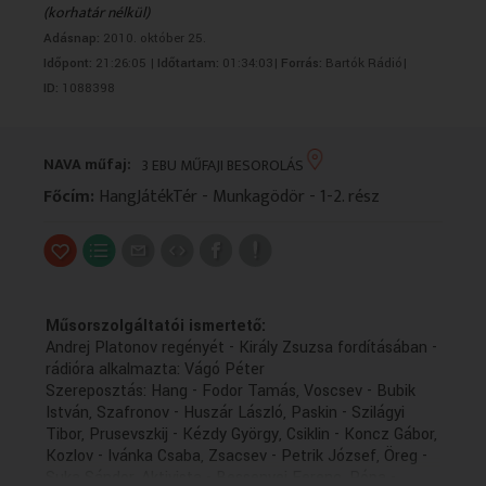
(korhatár nélkül)
VALLÁS
VALLÁS
Adásnap:
2010. október 25.
Időpont:
21:26:05 |
Időtartam:
01:34:03|
Forrás:
Bartók Rádió|
ID:
1088398
NAVA műfaj:
3 EBU MŰFAJI BESOROLÁS
Főcím:
HangJátékTér - Munkagödör - 1-2. rész
Műsorszolgáltatói ismertető:
Andrej Platonov regényét - Király Zsuzsa fordításában -
rádióra alkalmazta: Vágó Péter
Szereposztás: Hang - Fodor Tamás, Voscsev - Bubik
István, Szafronov - Huszár László, Paskin - Szilágyi
Tibor, Prusevszkij - Kézdy György, Csiklin - Koncz Gábor,
Kozlov - Ivánka Csaba, Zsacsev - Petrik József, Öreg -
Suka Sándor, Aktivista - Bessenyei Ferenc, Pópa -