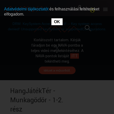
Adatvédelmi tájékoztatót
és felhasználási feltételeket
elfogadom.
This
is
OK
RÓLUNK
RÓLUNK
a
DRM: KeySystem Access Denied! -- Key system access
modal
window.
denied! Unsupported keySystem or supportedConfigurations.
SZABAD MŰSOROK
SZABAD MŰSOROK
Korlátozott tartalom. Kérjük
fáradjon be egy NAVA-pontba a
teljes videó megtekintéséhez. A
MŰSORÚJSÁG
MŰSORÚJSÁG
NAVA-pontok listáját
ITT
tekintheti meg.
Idézet a műsorból.
GYŰJTEMÉNYEK
GYŰJTEMÉNYEK
SEGÍTHETÜNK?
SEGÍTHETÜNK?
HangJátékTér -
Munkagödör - 1-2.
OKTATÁS
OKTATÁS
rész