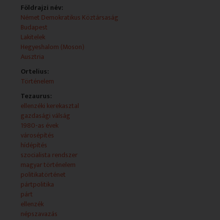
Földrajzi név:
Német Demokratikus Köztársaság
Budapest
Lakitelek
Hegyeshalom (Moson)
Ausztria
Ortelius:
Történelem
Tezaurus:
ellenzéki kerekasztal
gazdasági válság
1980-as évek
városépítés
hídépítés
szocialista rendszer
magyar történelem
politikatörténet
pártpolitika
párt
ellenzék
népszavazás