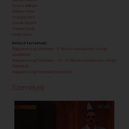
Szűrös Mátyás
Wellner Péter
Pozsgay Imre
Lezsák Sándor
Stumpf István
Kádár János
Reláció tartalmak:
Magyarország története - A "létező szocializmus" csődje
(ismétlése)
Magyarország története - 44. - A "létező szocializmus" csődje
(felirattal)
Magyarország története (sorozata)
Személyek