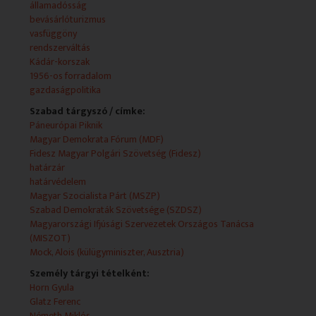
államadósság
bevásárlóturizmus
vasfüggöny
rendszerváltás
Kádár-korszak
1956-os forradalom
gazdaságpolitika
Szabad tárgyszó / címke:
Páneurópai Piknik
Magyar Demokrata Fórum (MDF)
Fidesz Magyar Polgári Szövetség (Fidesz)
határzár
határvédelem
Magyar Szocialista Párt (MSZP)
Szabad Demokraták Szövetsége (SZDSZ)
Magyarországi Ifjúsági Szervezetek Országos Tanácsa
(MISZOT)
Mock, Alois (külügyminiszter, Ausztria)
Személy tárgyi tételként:
Horn Gyula
Glatz Ferenc
Németh Miklós