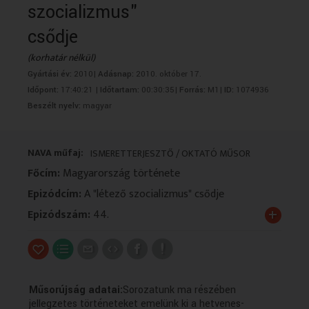
szocializmus"
VALLÁS
VALLÁS
csődje
(korhatár nélkül)
Gyártási év:
2010|
Adásnap:
2010. október 17.
Időpont:
17:40:21 |
Időtartam:
00:30:35|
Forrás:
M1|
ID:
1074936
Beszélt nyelv:
magyar
NAVA műfaj:
ISMERETTERJESZTŐ / OKTATÓ MŰSOR
Főcím:
Magyarország története
Epizódcím:
A "létező szocializmus" csődje
+
Epizódszám:
44.
Műsorújság adatai:
Sorozatunk ma részében
jellegzetes történeteket emelünk ki a hetvenes-