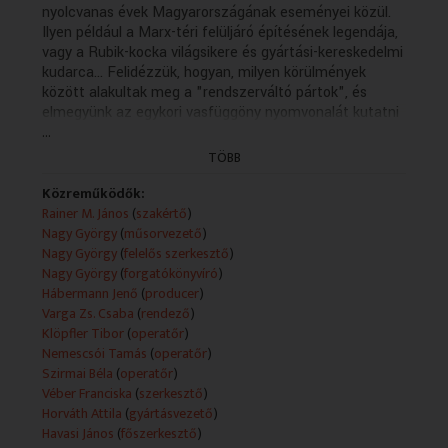
nyolcvanas évek Magyarországának eseményei közül.
Ilyen például a Marx-téri felüljáró építésének legendája,
vagy a Rubik-kocka világsikere és gyártási-kereskedelmi
kudarca... Felidézzük, hogyan, milyen körülmények
között alakultak meg a "rendszerváltó pártok", és
elmegyünk az egykori vasfüggöny nyomvonalát kutatni
...
oda, ahol a Páneurópai Piknik idején boldog
keletnémetek rohantak át a szabadságba... Végül
TÖBB
kiderítjük, hogy miért éppen október 23-án kiáltották ki
a harmadik Magyar Köztársaságot?
Közreműködők:
Rainer M. János
(
szakértő
)
Fő leírás:
Nagy György
(
műsorvezető
)
Archív felvételekkel.
Nagy György
(
felelős szerkesztő
)
Nagy György
(
forgatókönyvíró
)
Hábermann Jenő
(
producer
)
Varga Zs. Csaba
(
rendező
)
Klöpfler Tibor
(
operatőr
)
Nemescsói Tamás
(
operatőr
)
Szirmai Béla
(
operatőr
)
Véber Franciska
(
szerkesztő
)
Horváth Attila
(
gyártásvezető
)
Havasi János
(
főszerkesztő
)