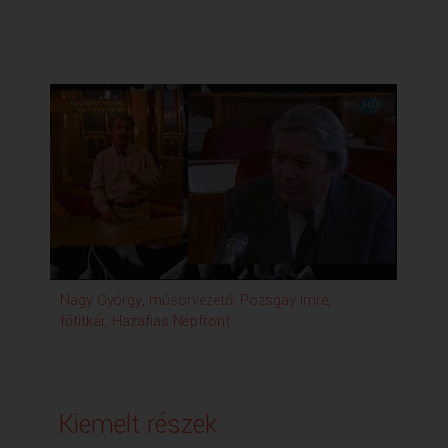
Nagy György, műsorvezető; Pozsgay Imre,
főtitkár, Hazafias Népfront
Kiemelt részek