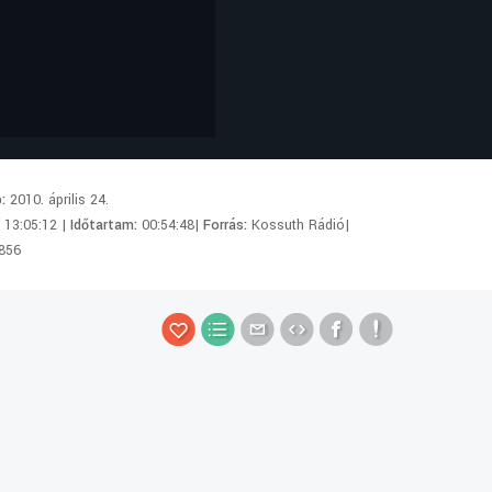
p:
2010. április 24.
:
13:05:12 |
Időtartam:
00:54:48|
Forrás:
Kossuth Rádió|
856