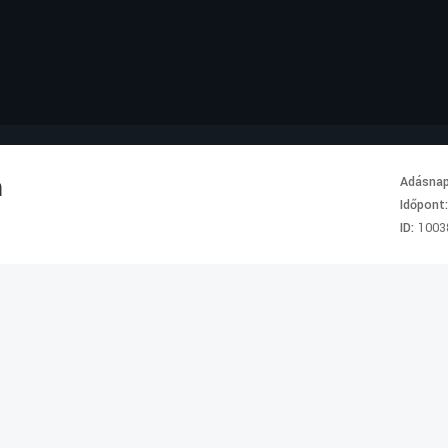
m
Adásna
Időpont
ID:
1003