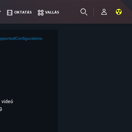
?
?
OKTATÁS
OKTATÁS
VALLÁS
VALLÁS
pportedConfigurations.
 videó
g.