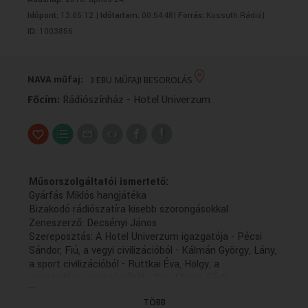
VALLÁS
VALLÁS
Időpont:
13:05:12 |
Időtartam:
00:54:48|
Forrás:
Kossuth Rádió|
ID:
1003856
NAVA műfaj:
3 EBU MŰFAJI BESOROLÁS
Főcím:
Rádiószínház - Hotel Univerzum
Műsorszolgáltatói ismertető:
Gyárfás Miklós hangjátéka
Bizakodó rádiószatíra kisebb szorongásokkal
Zeneszerző: Decsényi János
Szereposztás: A Hotel Univerzum igazgatója - Pécsi
Sándor, Fiú, a vegyi civilizációból - Kálmán György, Lány,
a sport civilizációból - Ruttkai Éva, Hölgy, a
pszichológiai civilizációból - Kiss Manyi, Férfi, a
...
matematikai civilizációból - Ráday Imre, Az ember
TÖBB
hangja - Gábor Miklós