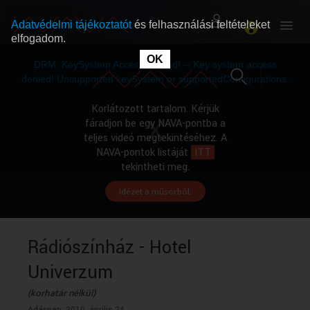
Adatvédelmi tájékoztatót
és felhasználási feltételeket
elfogadom.
This
is
OK
RÓLUNK
RÓLUNK
a
DRM: KeySystem Access Denied! -- Key system access
modal
window.
denied! Unsupported keySystem or supportedConfigurations.
SZABAD MŰSOROK
SZABAD MŰSOROK
Korlátozott tartalom. Kérjük
fáradjon be egy NAVA-pontba a
teljes videó megtekintéséhez. A
MŰSORÚJSÁG
MŰSORÚJSÁG
NAVA-pontok listáját
ITT
tekintheti meg.
Idézet a műsorból.
GYŰJTEMÉNYEK
GYŰJTEMÉNYEK
SEGÍTHETÜNK?
SEGÍTHETÜNK?
Rádiószínház - Hotel
Univerzum
OKTATÁS
OKTATÁS
(korhatár nélkül)
Adásnap:
2010. április 24.