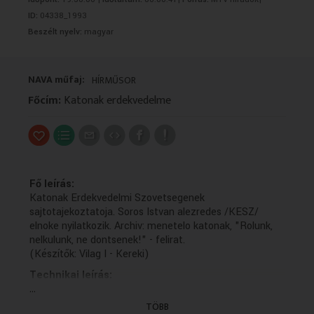
VALLÁS
VALLÁS
ID:
04338_1993
Beszélt nyelv:
magyar
NAVA műfaj:
HÍRMŰSOR
Főcím:
Katonak erdekvedelme
Fő leírás:
Katonak Erdekvedelmi Szovetsegenek
sajtotajekoztatoja. Soros Istvan alezredes /KESZ/
elnoke nyilatkozik. Archiv: menetelo katonak, "Rolunk,
nelkulunk, ne dontsenek!" - felirat.
(Készítők: Vilag I - Kereki)
Technikai leírás:
...
Az 1990-2005 közötti időszakban keletkezett híradók
leiratai zömmel ékezet nélkül keletkeztek és kerültek a
TÖBB