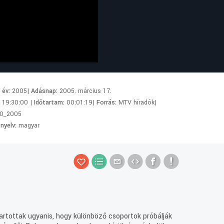
i év:
2005|
Adásnap:
2005. március 17.
:
19:30:00 |
Időtartam:
00:01:19|
Forrás:
MTV híradók|
0_2005
 nyelv:
magyar
rtottak ugyanis, hogy különböző csoportok próbálják