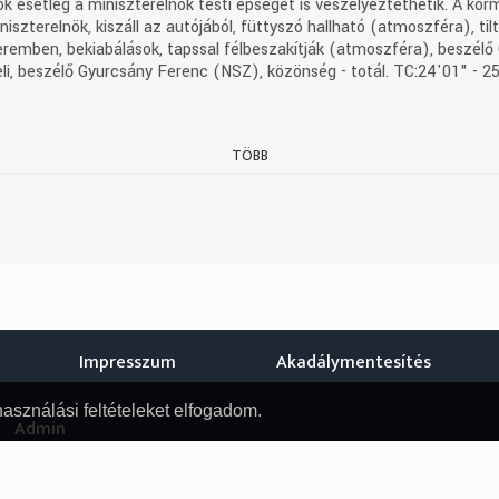
 esetleg a miniszterelnök testi épségét is veszélyeztethetik. A kor
szterelnök, kiszáll az autójából, füttyszó hallható (atmoszféra), ti
eremben, bekiabálások, tapssal félbeszakítják (atmoszféra), beszélő
eli, beszélő Gyurcsány Ferenc (NSZ), közönség - totál. TC:24'01" - 2
eiratai zömmel ékezet nélkül keletkeztek és kerültek a NAVA-ba. Eze
TÖBB
lgozott dokumentumokat frissítjük.
, Operatőr: Rásó Gyula
Impresszum
Akadálymentesítés
használási feltételeket elfogadom.
Admin
© Nemzeti Audiovizuális Archívum, 2019