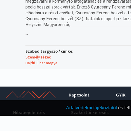
megzavarni a kormányfő látogatását és a rendzavarások
pedig hosszú sorok várták. Érkező Gyurcsány Ferenc mini
előadásra a résztvevőket, Gyurcsány Ferenc beszél a t
Gyurcsány Ferenc beszél (SZ), fiatalok csoportja - köz
Helyszín: Magyarország
...
Technikai leírás:
Az 1990-2005 közötti időszakban keletkezett híradók l
ellenőrzése, kiegészítése folyamatban van. A már átdo
Szabad tárgyszó / címke:
Műsorszolgáltatói ismertető:
Személyiségek
Forrás: Debreceni Stúdió, Szerkesztő: Grabovszky Anikó
Hajdú-Bihar megye
Kapcsolat
GYIK
Adatvédelmi tájékoztatót
és fel
Hibabejelentés
Szakértői keresés