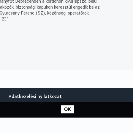
mányfőt Debrecenben a kordonon kívül sípszó, belül
ltakozók, biztonsági kapukon keresztül engedik be az
 Gyurcsány Ferenc (SZ), közönség, operatőrök,
5'23"
k javítása és a keresést segítő metaadatoknak az
Adatkezelési nyilatkozat
OK