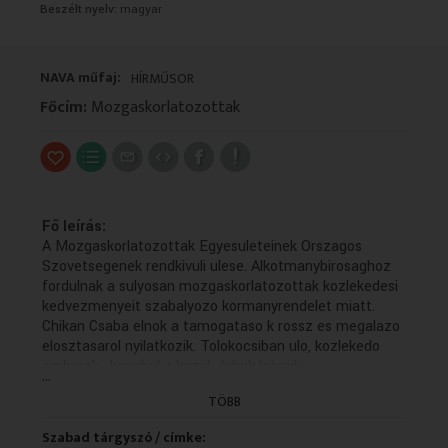
Beszélt nyelv:
magyar
VALLÁS
VALLÁS
NAVA műfaj:
HÍRMŰSOR
Főcím:
Mozgaskorlatozottak
Fő leírás:
A Mozgaskorlatozottak Egyesuleteinek Orszagos
Szovetsegenek rendkivuli ulese. Alkotmanybirosaghoz
fordulnak a sulyosan mozgaskorlatozottak kozlekedesi
kedvezmenyeit szabalyozo kormanyrendelet miatt.
Chikan Csaba elnok a tamogataso k rossz es megalazo
elosztasarol nyilatkozik. Tolokocsiban ulo, kozlekedo
emberek , kozelrol a kezuk, labuk latszik.
...
(Készítők: Bansagi - Sandor L)
TÖBB
Technikai leírás:
Az 1990-2005 közötti időszakban keletkezett híradók
Szabad tárgyszó / címke: